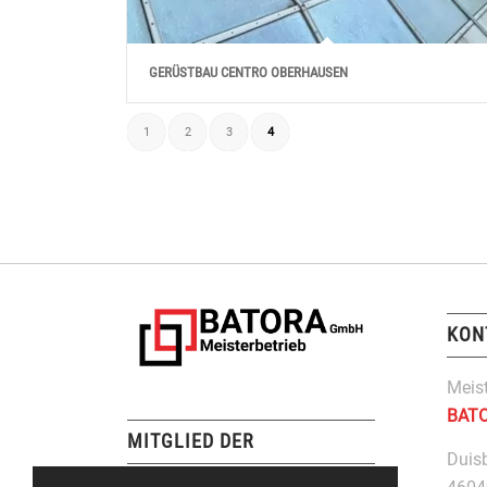
GERÜSTBAU CENTRO OBERHAUSEN
1
2
3
4
KON
Meist
BAT
MITGLIED DER
Duis