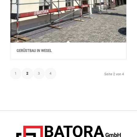
GERÜSTBAU IN WESEL
1
2
3
4
Seite 2 von 4