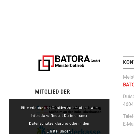
KON
Meist
BAT
MITGLIED DER
Duis
4604
Bitte erlaube uns
Cookies
zu benutzen. Alle
Tele
Infos dazu findest Du in unserer
E-Ma
Datenschutzerklärung
oder in den
Einstellungen.