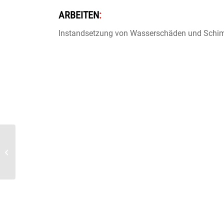
ARBEITEN
:
Instandsetzung von Wasserschäden und Schi
Instandsetzungsarbeiten
Mehrfamilienhaus
Mülheim an der Ruhr