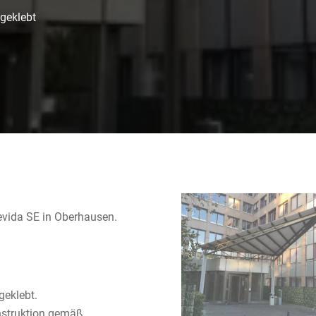
geklebt
vida SE in Oberhausen.
geklebt.
nstruktion gemäß