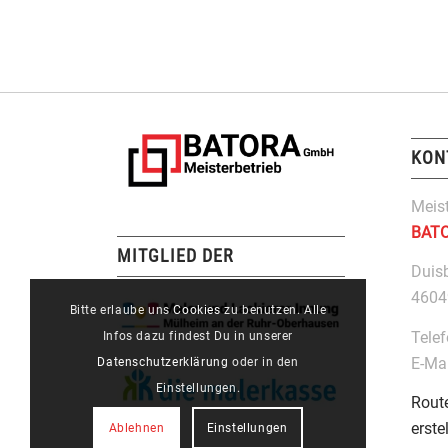
KON
Meist
BAT
MITGLIED DER
Duis
4604
Bitte erlaube uns
Cookies
zu benutzen. Alle
Tele
Infos dazu findest Du in unserer
E-Ma
Datenschutzerklärung
oder in den
Einstellungen.
Rout
erste
Ablehnen
Einstellungen