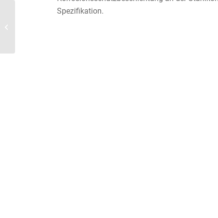
Spezifikation.
Renovierungsarbeiten
Mehrfamilienhaus in
Mülheim an der Ruhr