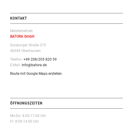
KONTAKT
Meisterbetrieb
BATORA GmbH
Duisburger Straße 375
46049 Oberhausen
Telefon:
+49 208/205 820 59
E-Mail:
info@batora.de
Route mit Google Maps erstellen.
ÖFFNUNGSZEITEN
Mo-Do: 8:00-17:00 Uhr
Fr: 8:00-14:00 Uhr